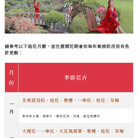
請參考以下追花月曆，並注意開花期會依每年氣候狀況而有些
許更動：
月
季節花卉
份
北美落羽松、桂花、紫檀、一串紅、桂花、茶梅
一
月
專利美女櫻、矮牽牛、農地花海、玫瑰、蔓性馬纓丹
大理花、一串紅、大花飛燕草、紫檀、桂花、茶梅