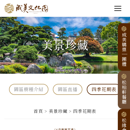
成美購票
美景珍藏
|
團體
松柏軒餐廳
園區樹種介紹
園區直播
四季花期表
首頁 > 美景珍藏 > 四季花期表
松緣會館
《6月紫薇花季》