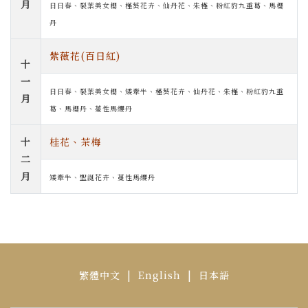
月
日日春、裂葉美女櫻、槿葵花卉、仙丹花、朱槿、粉紅豹九重葛、馬櫻
丹
紫薇花(百日紅)
十
一
日日春、裂葉美女櫻、矮牽牛、槿葵花卉、仙丹花、朱槿、粉紅豹九重
月
葛、馬櫻丹、蔓性馬纓丹
十
桂花、茶梅
二
月
矮牽牛、聖誕花卉、蔓性馬纓丹
繁體中文
|
English
|
日本語