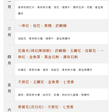
二
月
春季球根花卉、專利美女櫻、菊花、矮牽牛、農地花海、玫瑰、蔓性馬
纓丹
一串紅、桂花、紫檀、
許願藤
三
月
孤挺花、專利美女櫻、矮牽牛、蔓性馬纓丹
花旗木(桃紅陣雨樹)、許願藤、玉蘭花、流蘇花、一
四
串紅、金魚草、黃金石斛、瀑布石斛
月
杜鵑花、紫雲杜鵑、鳶尾、孤挺花、專利美女櫻、蔓性馬纓丹
天使花、玉蘭花、金魚草、七里香
五
月
鳶尾、裂葉美女櫻、仙丹花、朱槿、粉紅豹九重葛、馬櫻丹
紫薇花(百日紅)、天使花、七里香
六