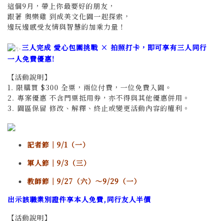
這個9月，帶上你最要好的朋友，
跟著 奧樂雞 到成美文化園一起探索，
邊玩邊感受友情與智慧的加乘力量！
三人完成
愛心包圍挑戰 × 拍照打卡，
即可享有三人同行
一人免費優惠!
【活動說明】
1. 限購買 $300 全票，兩位付費，一位免費入園。
2. 專案優惠 不含門票抵用券，亦不得與其他優惠併用。
3. 園區保留 修改、解釋、終止或變更活動內容的權利。
記者節｜9/1（一）
軍人節｜9/3（三）
教師節｜9/27（六）～9/29（一）
出示該職業別證件享本人免費,同行友人半價
【活動說明】