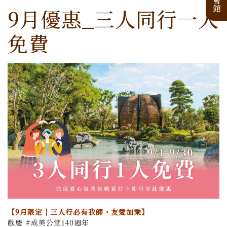
9月優惠_三人同行一人
免費
【9月限定｜三人行必有我師・友愛加乘】
歡慶 #成美公堂140週年