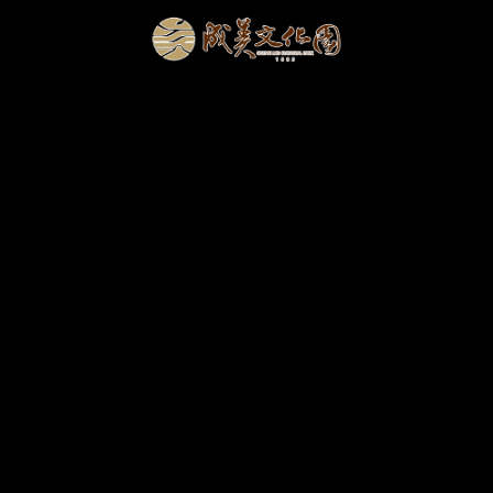
成美購票
|
團體
松柏軒餐廳
松緣會館