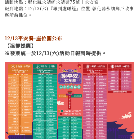
活動地點：彰化縣永靖鄉永靖街75號│永安宮
報到地點：12/13(六)『報到處帳篷』位置:彰化縣永靖鄉戶政事
務所前攤位。
---
12/13平安餐-座位圖公布
【溫馨提醒】
※發票統一於12/13(六)活動日報到時提供。