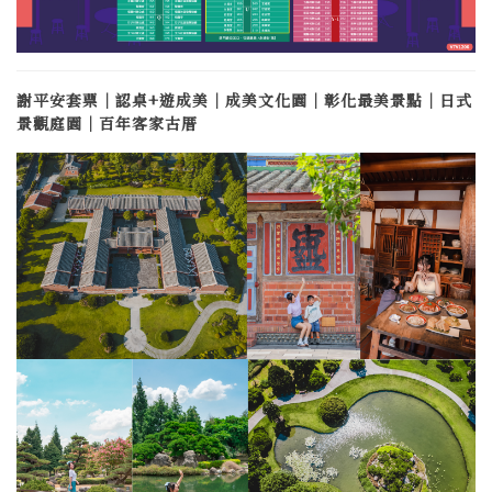
謝平安套票
｜
認桌+
遊成美
｜成美文化園｜彰化最美景點
｜
日式
景觀庭園
｜百年客家古厝