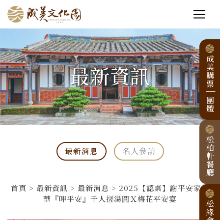
成美購票
最新資訊
|
團體
松柏軒餐廳
最新消息
名人參訪
首頁 > 最新資訊 > 最新消息 > 2025【認桌】謝平安家年
華『呷平安』千人搓湯圓Ｘ梅花平安宴
松緣會館