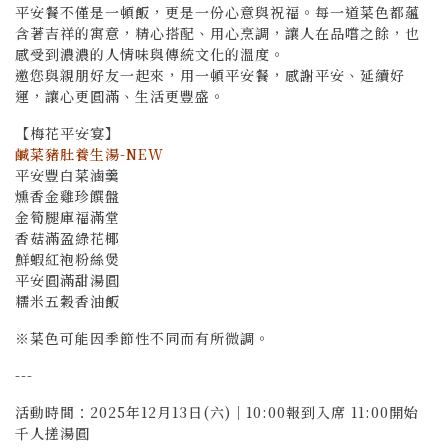
平安餐不僅是一頓飯，更是一份心意與祝福。每一道菜色都蘊
含著吉祥的寓意，精心搭配、用心烹調，讓人在品嚐之餘，也
感受到濃濃的人情味與傳統文化的溫度。
邀您與親朋好友一起來，用一頓平安餐，感謝平安、延續好
運，讓心更圓滿、生活更豐盛。
【梅花平安宴】
鹹菜豬肚養生湯-NEW
平安豐白菜滷羹
燻香金雞珍饌盤
金筍腿庫福滿堂
香菇滿盈綠花椰
鮮蝦紅袍粉絲煲
平安圓滿甜湯圓
糯米五穀香油飯
※菜色可能因季節性不同而有所微調。
---
活動時間：2025年12月13日(六)│10:00報到入席 11:00開始
千人搓湯圓