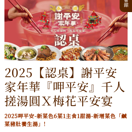
2025【認桌】謝平安
家年華『呷平安』千人
搓湯圓Ｘ梅花平安宴
2025呷平安-新菜色6菜1主食1甜湯-新增菜色「鹹
菜豬肚養生湯」!